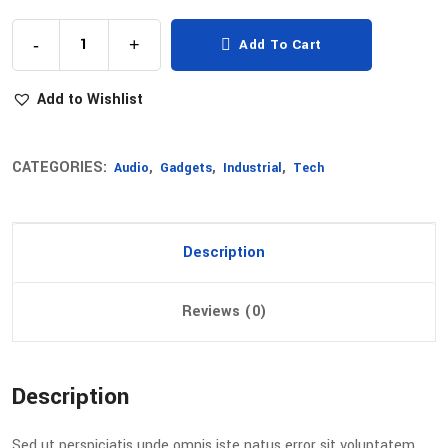
-
+
Add To Cart
Add to Wishlist
CATEGORIES:
,
,
,
Audio
Gadgets
Industrial
Tech
Description
Reviews (0)
Description
Sed ut perspiciatis unde omnis iste natus error sit voluptatem