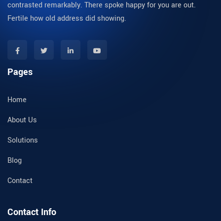
contrasted remarkably. There spoke happy for you are out.
Fertile how old address did showing.
Pages
Home
About Us
Solutions
Blog
Contact
Contact Info